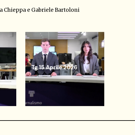
ia Chieppa e Gabriele Bartoloni
Tg 15 Aprile 2026
Telegiornale
15/04/26