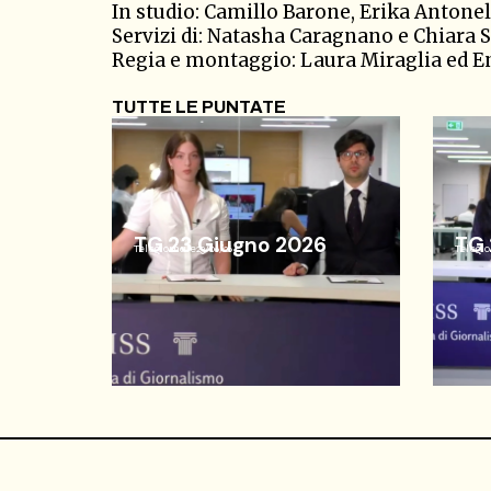
In studio: Camillo Barone, Erika Antonel
Servizi di: Natasha Caragnano e Chiara 
Regia e montaggio: Laura Miraglia ed E
TUTTE LE PUNTATE
TG 23 Giugno 2026
TG 
Telegiornale
23/06/26
Telegio