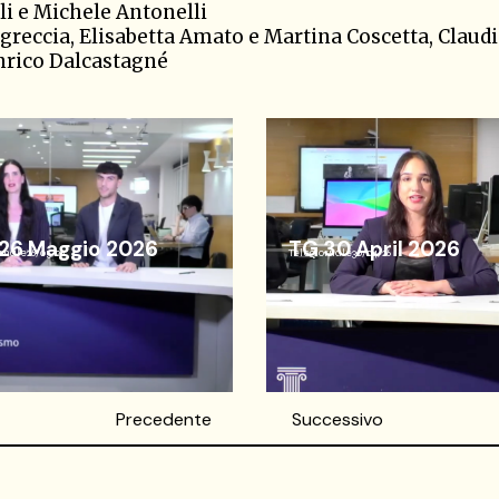
li e Michele Antonelli
Sgreccia, Elisabetta Amato e Martina Coscetta, Claud
nrico Dalcastagné
26 Maggio 2026
TG 30 April 2026
rnale
26/05/26
Telegiornale
30/04/26
Precedente
Successivo