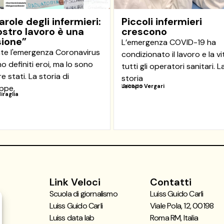
arole degli infermieri:
Piccoli infermieri
nostro lavoro è una
crescono
ione”
L’emergenza COVID-19 ha
te l'emergenza Coronavirus
condizionato il lavoro e la vi
no definiti eroi, ma lo sono
tutti gli operatori sanitari. L
 stati. La storia di
storia
Jacopo Vergari
ppe,
12/05/20
iraglia
Link Veloci
Contatti
Scuola di giornalismo
Luiss Guido Carli
Luiss Guido Carli
Viale Pola, 12, 00198
Luiss data lab
Roma RM, Italia