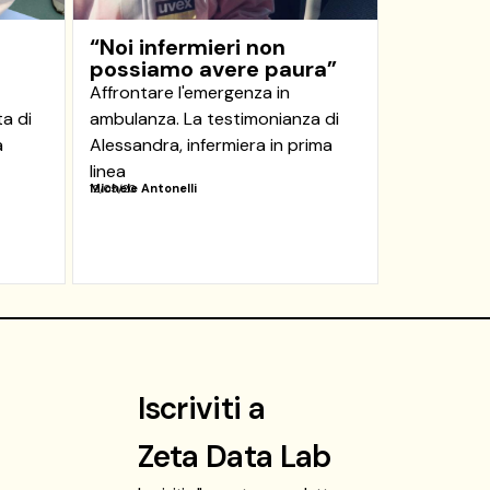
“Noi infermieri non
possiamo avere paura”
Affrontare l'emergenza in
ta di
ambulanza. La testimonianza di
a
Alessandra, infermiera in prima
linea
Michele Antonelli
12/05/20
Iscriviti a
Zeta Data Lab