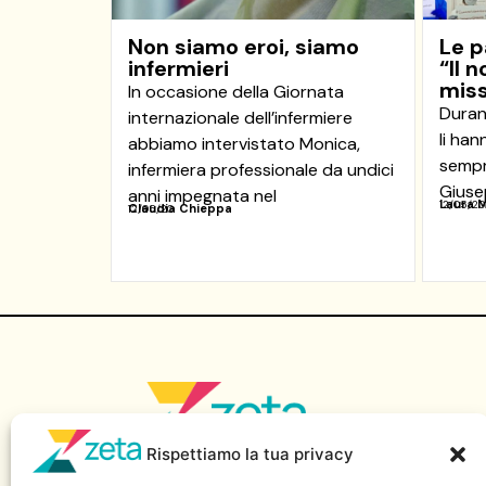
Non siamo eroi, siamo
Le p
infermieri
“Il 
miss
In occasione della Giornata
Duran
internazionale dell’infermiere
li han
abbiamo intervistato Monica,
sempre
infermiera professionale da undici
Giuse
anni impegnata nel
Laura M
12/05/20
Claudia Chieppa
12/05/20
Rispettiamo la tua privacy
Sito di informazione della Scuola Superiore di Giornalismo