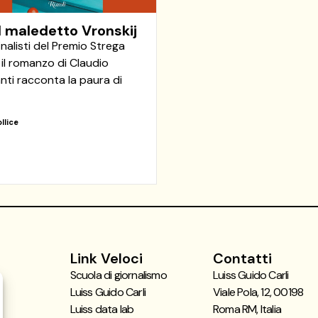
 maledetto Vronskij
finalisti del Premio Strega
 il romanzo di Claudio
nti racconta la paura di
ollice
2
Link Veloci
Contatti
Scuola di giornalismo
Luiss Guido Carli
Luiss Guido Carli
Viale Pola, 12, 00198
Luiss data lab
Roma RM, Italia