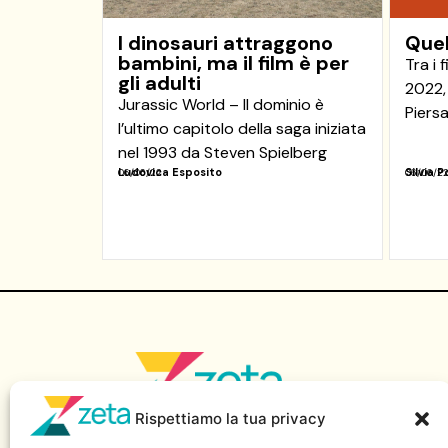
I dinosauri attraggono
Quel
bambini, ma il film è per
Tra i 
gli adulti
2022,
Jurassic World – Il dominio è
Piersa
l’ultimo capitolo della saga iniziata
nel 1993 da Steven Spielberg
Ludovica Esposito
Silvia P
06/06/22
06/06/2
Rispettiamo la tua privacy
Sito di informazione della Scuola Superiore di Giornalismo