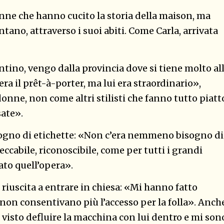
donne che hanno cucito la storia della maison, ma
tano, attraverso i suoi abiti. Come Carla, arrivata
tino, vengo dalla provincia dove si tiene molto al
a il prêt-à-porter, ma lui era straordinario»,
onne, non come altri stilisti che fanno tutto piatt
sate».
isogno di etichette: «Non c’era nemmeno bisogno di
peccabile, riconoscibile, come per tutti i grandi
zato quell’opera».
è riuscita a entrare in chiesa: «Mi hanno fatto
 non consentivano più l’accesso per la folla». Anch
o visto defluire la macchina con lui dentro e mi son