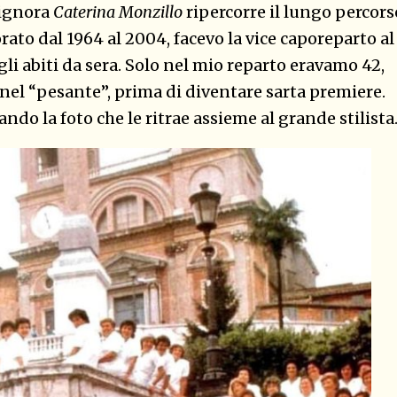
signora
Caterina Monzillo
ripercorre il lungo percors
avorato dal 1964 al 2004, facevo la vice caporeparto al
 gli abiti da sera. Solo nel mio reparto eravamo 42,
va nel “pesante”, prima di diventare sarta premiere.
do la foto che le ritrae assieme al grande stilista