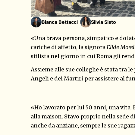
Bianca Bettacci
Silvia Sisto
«Una brava persona, simpatico e dotato
cariche di affetto, la signora
Elide Morel
stilista nel giorno in cui Roma gli ren
Assieme alle sue colleghe è stata tra le
Angeli e dei Martiri per assistere al fu
«Ho lavorato per lui 50 anni, una vita. 
alla maison. Stavo proprio nella sede d
anche da anziane, sempre le sue ragaz