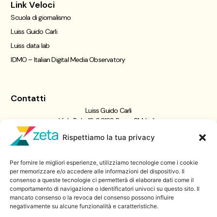
Link Veloci
Scuola di giornalismo
Luiss Guido Carli
Luiss data lab
IDMO – Italian Digital Media Observatory
Contatti
Luiss Guido Carli
Viale Pola, 12, 00198 Roma RM, Italia
giornalismo@luiss.it
Rispettiamo la tua privacy
06 8522 5358
Per fornire le migliori esperienze, utilizziamo tecnologie come i cookie
Iscriviti a
per memorizzare e/o accedere alle informazioni del dispositivo. Il
consenso a queste tecnologie ci permetterà di elaborare dati come il
Zeta Data Lab
comportamento di navigazione o identificatori univoci su questo sito. Il
Iscriviti alla nostra newsletter
mancato consenso o la revoca del consenso possono influire
negativamente su alcune funzionalità e caratteristiche.