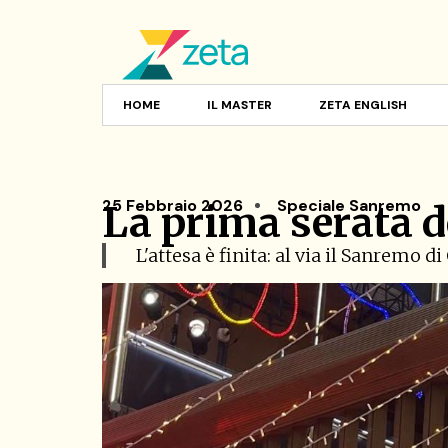
HOME
IL MASTER
ZETA ENGLISH
25 Febbraio 2026
Speciale Sanremo
La prima serata d
L'attesa è finita: al via il Sanremo d