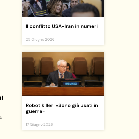
Il conflitto USA-Iran in numeri
25 Giugno 2026
a
il
Robot killer: «Sono già usati in
i
guerra»
h
17 Giugno 2026