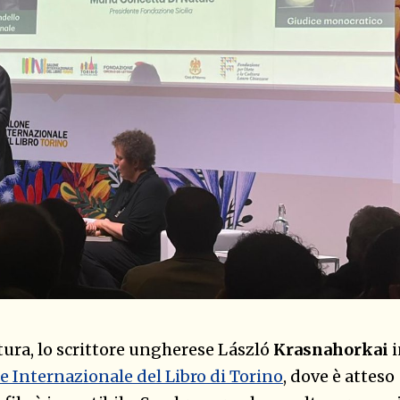
tura, lo scrittore ungherese László
Krasnahorkai
e Internazionale del Libro di Torino
, dove è atteso