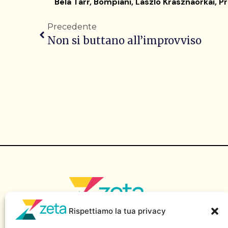
Bela Tarr
,
Bompiani
,
Laszlo Krasznaorkai
,
Pr
Precedente
Non si buttano all’improvviso
Rispettiamo la tua privacy
Sito di informazione della Scuola Superiore di Giornalismo
“Massimo Baldini” – Luiss Guido Carli.