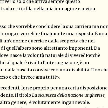
riverlo solo che arriva sempre questo
rada e si infila nella mia immagine e rovina
esso che vorrebbe concludere la sua carriera ma no
erroga e vorrebbe finalmente una risposta. È una
i un’enorme quercia e dalla scoperta che nel
ci di quell’albero sono altrettanto imponenti. Da
 dove nasce la volontà naturale di vivere? Perchè
ui al quale è rivolta l’interrogazione, è un
n dalla nascita convive con una disabilità. Uno ch
so e che invece ama tutti».
precedenti, forse proprio per una certa disposizione
dente. Il titolo
La sicurezza della nazione ungherese,
t’altro genere, è volutamente ingannevole.