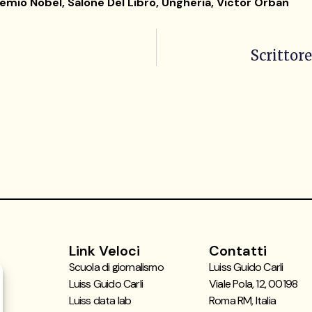
emio Nobel
,
Salone Del Libro
,
Ungheria
,
Victor Orban
Scrittor
Link Veloci
Contatti
Scuola di giornalismo
Luiss Guido Carli
Luiss Guido Carli
Viale Pola, 12, 00198
Luiss data lab
Roma RM, Italia