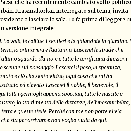
n Paese che ha recentemente cambiato volto politic
 Orbán. Krasznahorkai, interrogato sul tema, invita
esidente a lasciare la sala. Lo fa prima di leggere 
in versione integrale:
 Le valli, le colline, i sentieri e le ghiandaie in giardino. 
la terra, la primavera e l’autunno. Lascerei le strade che
l’ultimo sguardo d’amore e tutte le terrificanti direzioni
e scende sul paesaggio. Lascerei il peso, la speranza,
 amato e ciò che sento vicino, ogni cosa che mi ha
inato ed elevato. Lascerei il nobile, il benevole, il
i tutti i germogli appena sbocciati, tutte le nascite e
mistero, lo stordimento delle distanze, dell’inesauribilità,
a terra e queste stelle. Perché con me non porterei via
che sta per arrivare e non voglio nulla da qui.