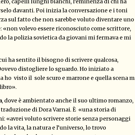
 nero, capelli lunghi bianchi, l’eminenza di chi ha
rselo davanti. Poi inizia la conversazione e i toni
erza sul fatto che non sarebbe voluto diventare uno
le: «non volevo essere riconosciuto come scrittore,
do la polizia sovietica da giovani mi fermava e mi
cui ha sentito il bisogno di scrivere qualcosa,
ovevo distogliere lo sguardo. Ho iniziato a
lba ho visto il sole scuro e marrone e quella scena m
libro».
a
, dove è ambientato anche il suo ultimo romanzo,
 traduzione di Dora Varnai. È «una storia di
i: «avrei voluto scrivere storie senza personaggi
la vita, la natura e l’universo, lo trovo