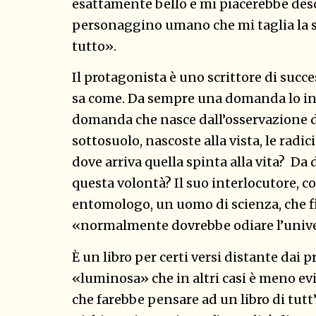
esattamente bello e mi piacerebbe desc
personaggino umano che mi taglia la st
tutto».
Il protagonista è uno scrittore di succ
sa come. Da sempre una domanda lo int
domanda che nasce dall’osservazione d
sottosuolo, nascoste alla vista, le radi
dove arriva quella spinta alla vita? Da
questa volontà? Il suo interlocutore, col
entomologo, un uomo di scienza, che fi
«normalmente dovrebbe odiare l’univer
È un libro per certi versi distante dai 
«luminosa» che in altri casi è meno evi
che farebbe pensare ad un libro di tut