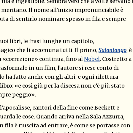
fila è ingestibile. Sembra vero che a volte servano 
he meritano. Il nome all’inizio impronunciabile è
apita di sentirlo nominare spesso in fila e sempre
oi libri, le frasi lunghe un capitolo,
magico che li accomuna tutti. Il primo,
Satantango
, è
Una «correzione» continua, fino al
Nobel
. Costretto a
asformalo in un film, l’autore si rese conto di
o ha fatto anche con gli altri, e ogni rilettura
ibro: «e così giù per la discesa non c’è più stato
mpre peggio».
ell’apocalisse, cantori della fine come Beckett e
uarda le cose. Quando arriva nella Sala Azzurra,
 fila è riuscita ad entrare, è come se portasse con