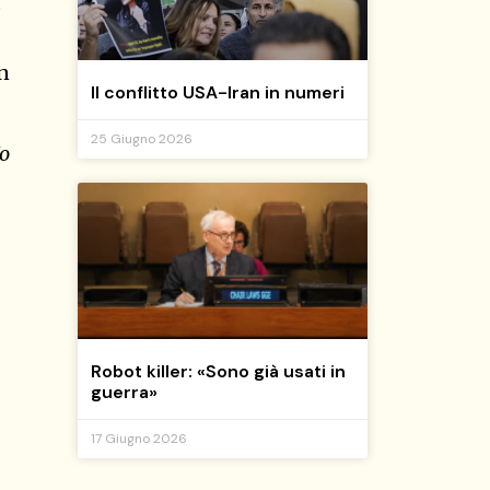
o
un
Il conflitto USA-Iran in numeri
25 Giugno 2026
Io
Robot killer: «Sono già usati in
guerra»
17 Giugno 2026