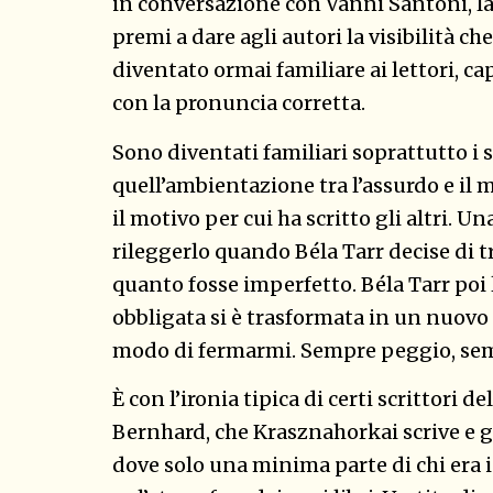
in conversazione con Vanni Santoni, la 
premi a dare agli autori la visibilità c
diventato ormai familiare ai lettori, c
con la pronuncia corretta.
Sono diventati familiari soprattutto i su
quell’ambientazione tra l’assurdo e il 
il motivo per cui ha scritto gli altri. 
rileggerlo quando Béla Tarr decise di tr
quanto fosse imperfetto. Béla Tarr poi l
obbligata si è trasformata in un nuovo l
modo di fermarmi. Sempre peggio, se
È con l’ironia tipica di certi scrittori d
Bernhard, che Krasznahorkai scrive e g
dove solo una minima parte di chi era in