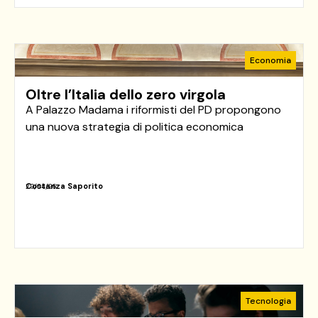
Economia
Oltre l’Italia dello zero virgola
A Palazzo Madama i riformisti del PD propongono
una nuova strategia di politica economica
Costanza Saporito
29/04/26
Tecnologia