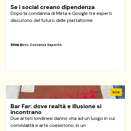
Se i social creano dipendenza
Dopo la condanna di Meta e Google tre esperti
discutono del futuro delle piattaforme
Silvia Sisto
,
Costanza Saporito
27/03/26
Arte
Bar Far: dove realtà e illusione si
incontrano
Due artisti londinesi danno vita ad un luogo in cui
convivialità e arte coesistono, in un