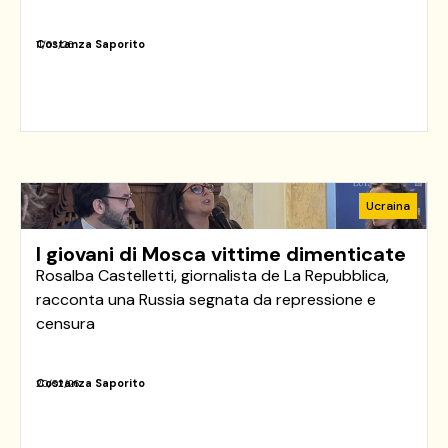
Costanza Saporito
11/03/26
Ucraina
I giovani di Mosca vittime dimenticate
Rosalba Castelletti, giornalista de La Repubblica,
racconta una Russia segnata da repressione e
censura
Costanza Saporito
20/02/26