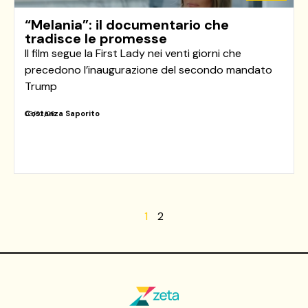
“Melania”: il documentario che
tradisce le promesse
Il film segue la First Lady nei venti giorni che
precedono l’inaugurazione del secondo mandato
Trump
Costanza Saporito
03/02/26
1
2