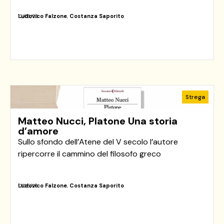
Ludovico Falzone
,
Costanza Saporito
12/06/26
Strega
Matteo Nucci, Platone Una storia
d’amore
Sullo sfondo dell’Atene del V secolo l’autore
ripercorre il cammino del filosofo greco
Ludovico Falzone
,
Costanza Saporito
17/05/26