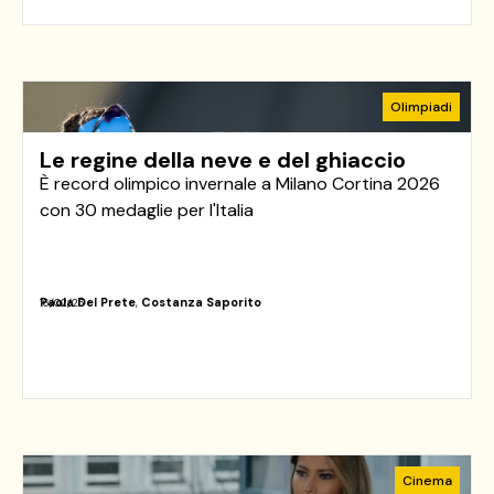
Olimpiadi
Le regine della neve e del ghiaccio
È record olimpico invernale a Milano Cortina 2026
con 30 medaglie per l'Italia
Paola Del Prete
,
Costanza Saporito
16/02/26
Cinema