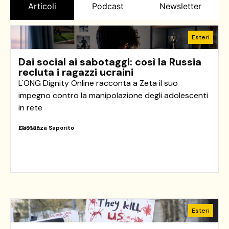
Articoli
Podcast
Newsletter
Esteri
Dai social ai sabotaggi: così la Russia
recluta i ragazzi ucraini
L'ONG Dignity Online racconta a Zeta il suo
impegno contro la manipolazione degli adolescenti
in rete
Costanza Saporito
29/07/26
Esteri