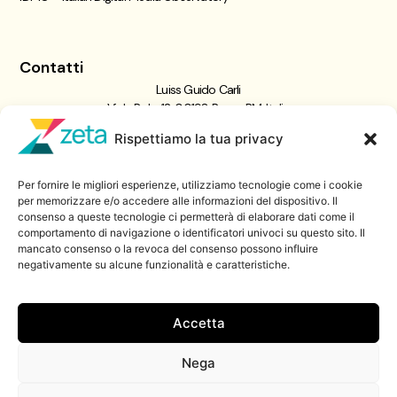
Contatti
Luiss Guido Carli
Viale Pola, 12, 00198 Roma RM, Italia
giornalismo@luiss.it
Rispettiamo la tua privacy
06 8522 5358
Per fornire le migliori esperienze, utilizziamo tecnologie come i cookie
Iscriviti a
per memorizzare e/o accedere alle informazioni del dispositivo. Il
consenso a queste tecnologie ci permetterà di elaborare dati come il
Zeta Data Lab
comportamento di navigazione o identificatori univoci su questo sito. Il
Iscriviti alla nostra newsletter
mancato consenso o la revoca del consenso possono influire
negativamente su alcune funzionalità e caratteristiche.
Iscriviti
Accetta
Nega
© 2026 ZetaLuiss, tutti i diritti riservati