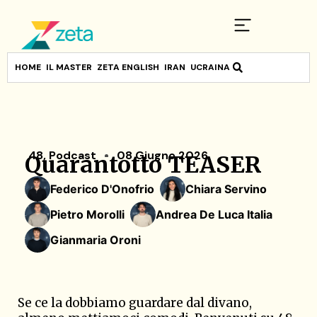
HOME
IL MASTER
ZETA ENGLISH
IRAN
UCRAINA
48
,
Podcast
08 Giugno 2026
Quarantotto TEASER
Federico D'Onofrio
Chiara Servino
Pietro Morolli
Andrea De Luca Italia
Gianmaria Oroni
Se ce la dobbiamo guardare dal divano,