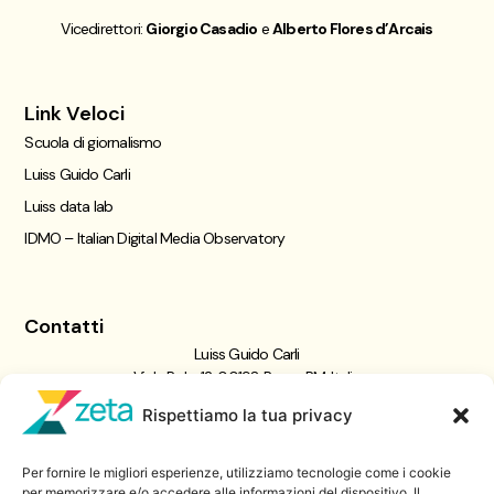
Vicedirettori:
Giorgio Casadio
e
Alberto Flores d’Arcais
Link Veloci
Scuola di giornalismo
Luiss Guido Carli
Luiss data lab
IDMO – Italian Digital Media Observatory
Contatti
Luiss Guido Carli
Viale Pola, 12, 00198 Roma RM, Italia
giornalismo@luiss.it
Rispettiamo la tua privacy
06 8522 5358
Per fornire le migliori esperienze, utilizziamo tecnologie come i cookie
per memorizzare e/o accedere alle informazioni del dispositivo. Il