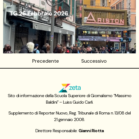
TG 26 Febbraio 2026
Telegiornale
26/02/26
Precedente
Successivo
Sito di informazione della Scuola Superiore di Giornalismo “Massimo
Baldini” – Luiss Guido Carli.
Supplemento di Reporter Nuovo, Reg. Tribunale di Roma n. 13/08 del
21 gennaio 2008.
Direttore Responsabile:
Gianni Riotta