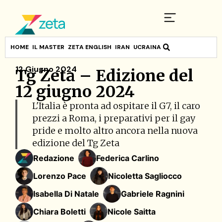
HOME
IL MASTER
ZETA ENGLISH
IRAN
UCRAINA
12 Giugno 2024
Tg Zeta – Edizione del
12 giugno 2024
L'Italia è pronta ad ospitare il G7, il caro
prezzi a Roma, i preparativi per il gay
pride e molto altro ancora nella nuova
edizione del Tg Zeta
Redazione
Federica Carlino
Lorenzo Pace
Nicoletta Sagliocco
Isabella Di Natale
Gabriele Ragnini
Chiara Boletti
Nicole Saitta