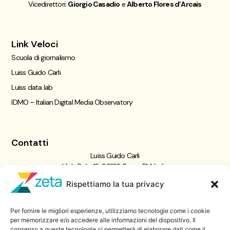
Vicedirettori:
Giorgio Casadio
e
Alberto Flores d’Arcais
Link Veloci
Scuola di giornalismo
Luiss Guido Carli
Luiss data lab
IDMO – Italian Digital Media Observatory
Contatti
Luiss Guido Carli
Viale Pola, 12, 00198 Roma RM, Italia
giornalismo@luiss.it
Rispettiamo la tua privacy
06 8522 5358
Per fornire le migliori esperienze, utilizziamo tecnologie come i cookie
Iscriviti a
per memorizzare e/o accedere alle informazioni del dispositivo. Il
consenso a queste tecnologie ci permetterà di elaborare dati come il