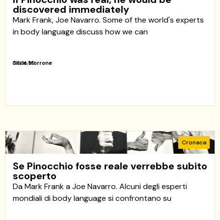
discovered immediately
Mark Frank, Joe Navarro. Some of the world's experts
in body language discuss how we can
Silvia Morrone
08/06/23
Cronaca
Se Pinocchio fosse reale verrebbe subito
scoperto
Da Mark Frank a Joe Navarro. Alcuni degli esperti
mondiali di body language si confrontano su