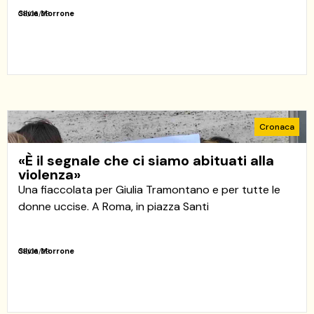
Silvia Morrone
08/06/23
Cronaca
«È il segnale che ci siamo abituati alla
violenza»
Una fiaccolata per Giulia Tramontano e per tutte le
donne uccise. A Roma, in piazza Santi
Silvia Morrone
08/06/23