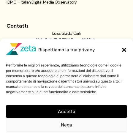
IDMO – Italian Digital Media Observatory
Contatti
Luiss Guido Carli
Viale Pola, 12, 00198 Roma RM, Italia
giornalismo@luiss.it
Rispettiamo la tua privacy
06 8522 5358
Per fornire le migliori esperienze, utilizziamo tecnologie come i cookie
Iscriviti a
per memorizzare e/o accedere alle informazioni del dispositivo. Il
consenso a queste tecnologie ci permetterà di elaborare dati come il
Zeta Data Lab
comportamento di navigazione o identificatori univoci su questo sito. Il
Iscriviti alla nostra newsletter
mancato consenso o la revoca del consenso possono influire
negativamente su alcune funzionalità e caratteristiche.
Iscriviti
Accetta
Nega
© 2026 ZetaLuiss, tutti i diritti riservati