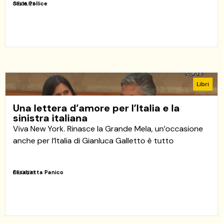
Silvia Pollice
08/06/23
Libri
Una lettera d’amore per l’Italia e la
sinistra italiana
Viva New York. Rinasce la Grande Mela, un’occasione
anche per l’Italia di Gianluca Galletto è tutto
Elisabetta Panico
08/06/23