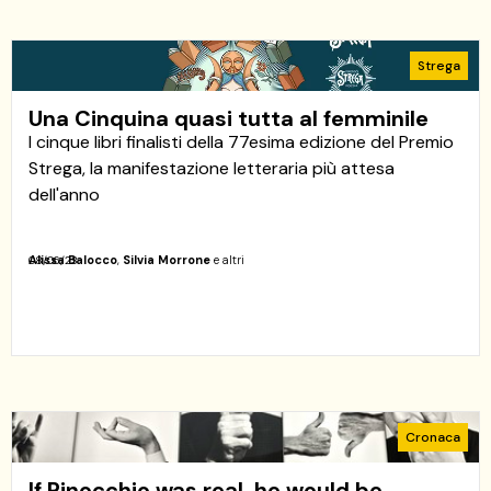
Strega
Una Cinquina quasi tutta al femminile
I cinque libri finalisti della 77esima edizione del Premio
Strega, la manifestazione letteraria più attesa
dell'anno
Alissa Balocco
,
Silvia Morrone
e altri
08/06/23
Cronaca
If Pinocchio was real, he would be