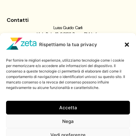
Contatti
Luiss Guido Carli
Viale Pola, 12, 00198 Roma RM, Italia
giornalismo@luiss.it
Rispettiamo la tua privacy
06 8522 5358
Per fornire le migliori esperienze, utilizziamo tecnologie come i cookie
Iscriviti a
per memorizzare e/o accedere alle informazioni del dispositivo. Il
consenso a queste tecnologie ci permetterà di elaborare dati come il
Zeta Data Lab
comportamento di navigazione o identificatori univoci su questo sito. Il
Iscriviti alla nostra newsletter
mancato consenso o la revoca del consenso possono influire
negativamente su alcune funzionalità e caratteristiche.
Iscriviti
Accetta
Nega
© 2026 ZetaLuiss, tutti i diritti riservati
Vedi preferenze