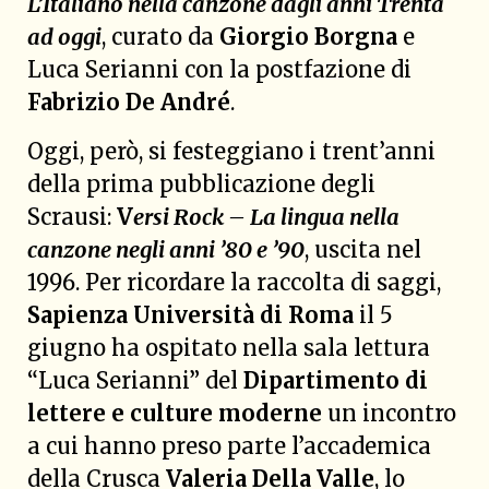
L’Italiano nella canzone dagli anni Trenta
ad oggi
, curato da
Giorgio Borgna
e
Luca Serianni con la postfazione di
Fabrizio De André
.
Oggi, però, si festeggiano i trent’anni
della prima pubblicazione degli
Scrausi:
V
ersi Rock – La lingua nella
canzone negli anni ’80 e ’90
, uscita nel
1996. Per ricordare la raccolta di saggi,
Sapienza Università di Roma
il 5
giugno ha ospitato nella sala lettura
“Luca Serianni” del
Dipartimento di
lettere e culture moderne
un incontro
a cui hanno preso parte l’accademica
della Crusca
Valeria Della Valle
, lo