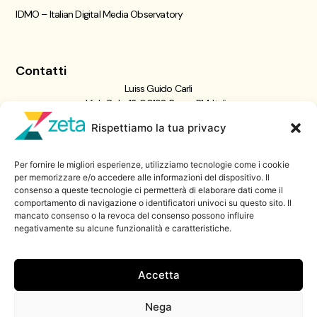
IDMO – Italian Digital Media Observatory
Contatti
Luiss Guido Carli
Viale Pola, 12, 00198 Roma RM, Italia
giornalismo@luiss.it
Rispettiamo la tua privacy
06 8522 5358
Per fornire le migliori esperienze, utilizziamo tecnologie come i cookie
Iscriviti a
per memorizzare e/o accedere alle informazioni del dispositivo. Il
consenso a queste tecnologie ci permetterà di elaborare dati come il
Zeta Data Lab
comportamento di navigazione o identificatori univoci su questo sito. Il
Iscriviti alla nostra newsletter
mancato consenso o la revoca del consenso possono influire
negativamente su alcune funzionalità e caratteristiche.
Iscriviti
Accetta
Nega
© 2026 ZetaLuiss, tutti i diritti riservati