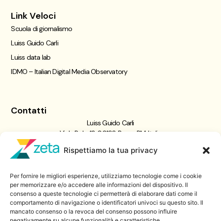
Link Veloci
Scuola di giornalismo
Luiss Guido Carli
Luiss data lab
IDMO – Italian Digital Media Observatory
Contatti
Luiss Guido Carli
Viale Pola, 12, 00198 Roma RM, Italia
giornalismo@luiss.it
Rispettiamo la tua privacy
06 8522 5358
Per fornire le migliori esperienze, utilizziamo tecnologie come i cookie
Iscriviti a
per memorizzare e/o accedere alle informazioni del dispositivo. Il
consenso a queste tecnologie ci permetterà di elaborare dati come il
Zeta Data Lab
comportamento di navigazione o identificatori univoci su questo sito. Il
Iscriviti alla nostra newsletter
mancato consenso o la revoca del consenso possono influire
negativamente su alcune funzionalità e caratteristiche.