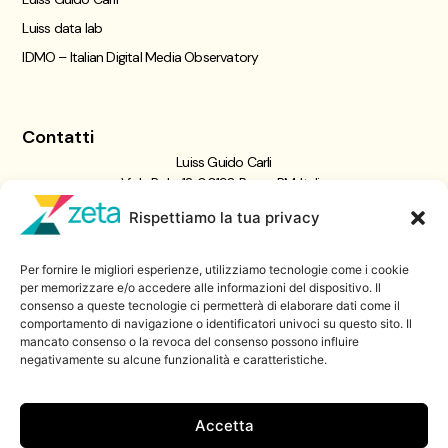
Luiss data lab
IDMO – Italian Digital Media Observatory
Contatti
Luiss Guido Carli
Viale Pola, 12, 00198 Roma RM, Italia
giornalismo@luiss.it
Rispettiamo la tua privacy
06 8522 5358
Per fornire le migliori esperienze, utilizziamo tecnologie come i cookie
Iscriviti a
per memorizzare e/o accedere alle informazioni del dispositivo. Il
consenso a queste tecnologie ci permetterà di elaborare dati come il
Zeta Data Lab
comportamento di navigazione o identificatori univoci su questo sito. Il
Iscriviti alla nostra newsletter
mancato consenso o la revoca del consenso possono influire
negativamente su alcune funzionalità e caratteristiche.
Iscriviti
Accetta