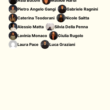
Asia Buconi
Matilde Nardi
Pietro Angelo Gangi
Gabriele Ragnini
Caterina Teodorani
Nicole Saitta
Alessio Matta
Silvia Della Penna
Lavinia Monaco
Giulia Rugolo
Laura Pace
Luca Graziani