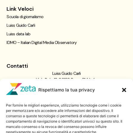
Link Veloci
Scuola di giornalismo
Luiss Guido Carli
Luiss data lab
IDMO – Italian Digital Media Observatory
Contatti
Luiss Guido Carli
Viale Pola, 12, 00198 Roma RM, Italia
giornalismo@luiss.it
Rispettiamo la tua privacy
06 8522 5358
Per fornire le migliori esperienze, utilizziamo tecnologie come i cookie
Iscriviti a
per memorizzare e/o accedere alle informazioni del dispositivo. Il
consenso a queste tecnologie ci permetterà di elaborare dati come il
Zeta Data Lab
comportamento di navigazione o identificatori univoci su questo sito. Il
Iscriviti alla nostra newsletter
mancato consenso o la revoca del consenso possono influire
negativamente su alcune funzionalità e caratteristiche.