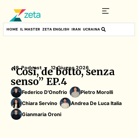
HOME
IL MASTER
ZETA ENGLISH
IRAN
UCRAINA
48
,
Podcast
12 Giugno 2026
“Così, de botto, senza
senso” EP.4
Federico D'Onofrio
Pietro Morolli
Chiara Servino
Andrea De Luca Italia
Gianmaria Oroni