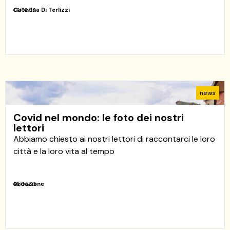
Caterina Di Terlizzi
09/02/22
news
Covid nel mondo: le foto dei nostri
lettori
Abbiamo chiesto ai nostri lettori di raccontarci le loro
città e la loro vita al tempo
Redazione
06/04/20