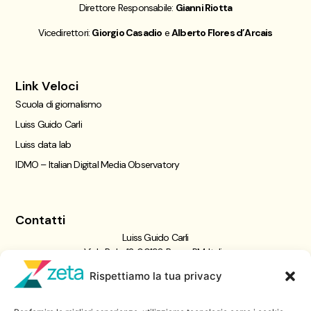
Direttore Responsabile:
Gianni Riotta
Vicedirettori:
Giorgio Casadio
e
Alberto Flores d’Arcais
Link Veloci
Scuola di giornalismo
Luiss Guido Carli
Luiss data lab
IDMO – Italian Digital Media Observatory
Contatti
Luiss Guido Carli
Viale Pola, 12, 00198 Roma RM, Italia
giornalismo@luiss.it
Rispettiamo la tua privacy
06 8522 5358