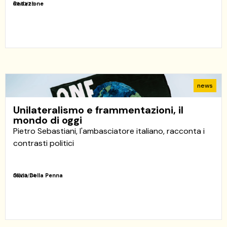
Redazione
08/10/25
news
Unilateralismo e frammentazioni, il
mondo di oggi
Pietro Sebastiani, l'ambasciatore italiano, racconta i
contrasti politici
Silvia Della Penna
06/03/24