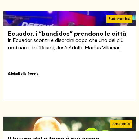
Sudamerica
Ecuador, i “bandidos” prendono le città
In Ecuador scontri e disordini dopo che uno dei più
noti narcotrafficanti, José Adolfo Macías Villamar,
Silvia Della Penna
10/01/24
Ambiente
Il futuro della terra è più green