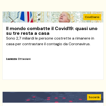
CoviDiario
Il mondo combatte il Covid19: quasi uno
su tre resta a casa
Sono 2,7 miliardi le persone costrette a rimanere in
casa per contrastare il contagio da Coronavirus.
Lorenzo Ottaviani
24/03/20
Società