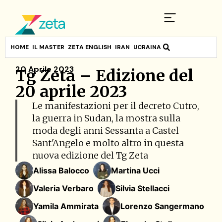
HOME
IL MASTER
ZETA ENGLISH
IRAN
UCRAINA
20 Aprile 2023
Tg Zeta – Edizione del
20 aprile 2023
Le manifestazioni per il decreto Cutro,
la guerra in Sudan, la mostra sulla
moda degli anni Sessanta a Castel
Sant'Angelo e molto altro in questa
nuova edizione del Tg Zeta
Alissa Balocco
Martina Ucci
Valeria Verbaro
Silvia Stellacci
Yamila Ammirata
Lorenzo Sangermano