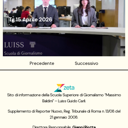
Tg 15 Aprile 2026
Telegiornale
15/04/26
Precedente
Successivo
Sito di informazione della Scuola Superiore di Giornalismo “Massimo
Baldini” – Luiss Guido Carli.
Supplemento di Reporter Nuovo, Reg. Tribunale di Roma n. 13/08 del
21 gennaio 2008.
Direttore Responsabile:
Gianni Riotta