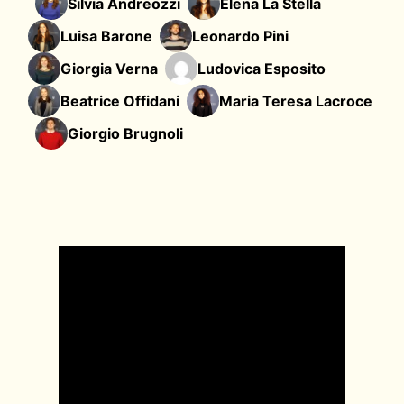
Silvia Andreozzi
Elena La Stella
Luisa Barone
Leonardo Pini
Giorgia Verna
Ludovica Esposito
Beatrice Offidani
Maria Teresa Lacroce
Giorgio Brugnoli