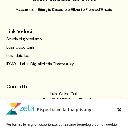
Vicedirettori:
Giorgio Casadio
e
Alberto Flores d’Arcais
Link Veloci
Scuola di giornalismo
Luiss Guido Carli
Luiss data lab
IDMO – Italian Digital Media Observatory
Contatti
Luiss Guido Carli
Viale Pola, 12, 00198 Roma RM, Italia
giornalismo@luiss.it
Rispettiamo la tua privacy
06 8522 5358
Per fornire le migliori esperienze, utilizziamo tecnologie come i cookie