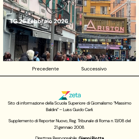
TG 26 Febbraio 2026
Telegiornale
26/02/26
Precedente
Successivo
Sito di informazione della Scuola Superiore di Giornalismo “Massimo
Baldini” – Luiss Guido Carli.
Supplemento di Reporter Nuovo, Reg. Tribunale di Roma n. 13/08 del
21 gennaio 2008.
Direttore Responsabile:
Gianni Riotta