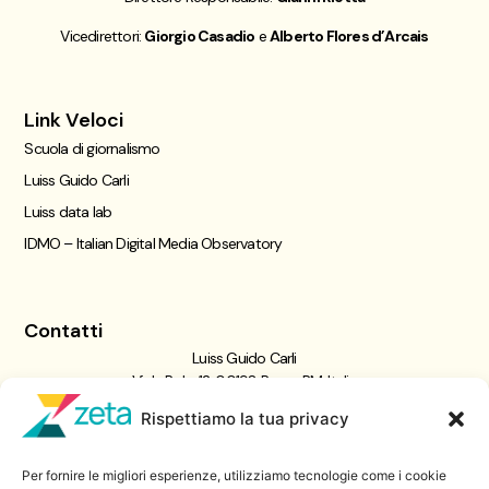
Vicedirettori:
Giorgio Casadio
e
Alberto Flores d’Arcais
Link Veloci
Scuola di giornalismo
Luiss Guido Carli
Luiss data lab
IDMO – Italian Digital Media Observatory
Contatti
Luiss Guido Carli
Viale Pola, 12, 00198 Roma RM, Italia
giornalismo@luiss.it
Rispettiamo la tua privacy
06 8522 5358
Per fornire le migliori esperienze, utilizziamo tecnologie come i cookie