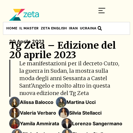
HOME
IL MASTER
ZETA ENGLISH
IRAN
UCRAINA
20 Aprile 2023
Tg Zeta – Edizione del
20 aprile 2023
Le manifestazioni per il decreto Cutro,
la guerra in Sudan, la mostra sulla
moda degli anni Sessanta a Castel
Sant'Angelo e molto altro in questa
nuova edizione del Tg Zeta
Alissa Balocco
Martina Ucci
Valeria Verbaro
Silvia Stellacci
Yamila Ammirata
Lorenzo Sangermano