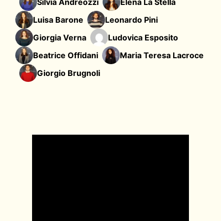
Silvia Andreozzi
Elena La Stella
Luisa Barone
Leonardo Pini
Giorgia Verna
Ludovica Esposito
Beatrice Offidani
Maria Teresa Lacroce
Giorgio Brugnoli