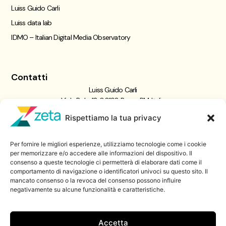
Luiss Guido Carli
Luiss data lab
IDMO – Italian Digital Media Observatory
Contatti
Luiss Guido Carli
Viale Pola, 12, 00198 Roma RM, Italia
giornalismo@luiss.it
Rispettiamo la tua privacy
06 8522 5358
Per fornire le migliori esperienze, utilizziamo tecnologie come i cookie
Iscriviti a
per memorizzare e/o accedere alle informazioni del dispositivo. Il
consenso a queste tecnologie ci permetterà di elaborare dati come il
Zeta Data Lab
comportamento di navigazione o identificatori univoci su questo sito. Il
Iscriviti alla nostra newsletter
mancato consenso o la revoca del consenso possono influire
negativamente su alcune funzionalità e caratteristiche.
Iscriviti
Accetta