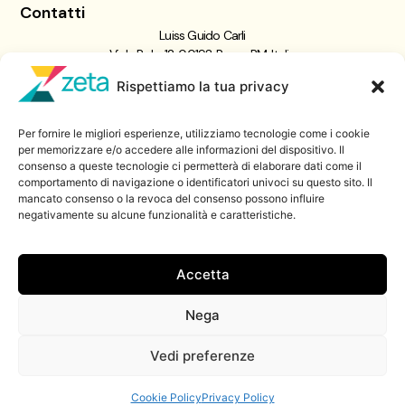
Contatti
Luiss Guido Carli
Viale Pola, 12, 00198 Roma RM, Italia
giornalismo@luiss.it
Rispettiamo la tua privacy
06 8522 5358
Per fornire le migliori esperienze, utilizziamo tecnologie come i cookie
Iscriviti a
per memorizzare e/o accedere alle informazioni del dispositivo. Il
consenso a queste tecnologie ci permetterà di elaborare dati come il
Zeta Data Lab
comportamento di navigazione o identificatori univoci su questo sito. Il
Iscriviti alla nostra newsletter
mancato consenso o la revoca del consenso possono influire
negativamente su alcune funzionalità e caratteristiche.
Iscriviti
Accetta
Nega
© 2026 ZetaLuiss, tutti i diritti riservati
Vedi preferenze
Cookie Policy
Privacy Policy