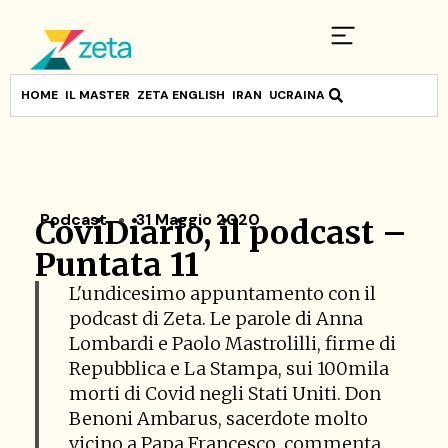
HOME
IL MASTER
ZETA ENGLISH
IRAN
UCRAINA
Podcast
31 Maggio 2020
CoviDiario, il podcast –
Puntata 11
L'undicesimo appuntamento con il
podcast di Zeta. Le parole di Anna
Lombardi e Paolo Mastrolilli, firme di
Repubblica e La Stampa, sui 100mila
morti di Covid negli Stati Uniti. Don
Benoni Ambarus, sacerdote molto
vicino a Papa Francesco, commenta