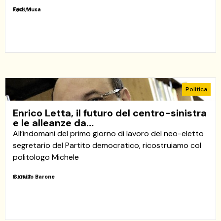
Fadi Musa
16/03/21
Politica
Enrico Letta, il futuro del centro-sinistra
e le alleanze da…
All’indomani del primo giorno di lavoro del neo-eletto
segretario del Partito democratico, ricostruiamo col
politologo Michele
Camillo Barone
16/03/21