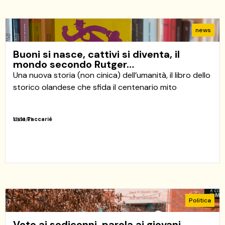
news
Buoni si nasce, cattivi si diventa, il
mondo secondo Rutger…
Una nuova storia (non cinica) dell’umanità, il libro dello
storico olandese che sfida il centenario mito
Livia Paccarié
16/03/21
Politica
Voto ai sedicenni, parola ai giovani