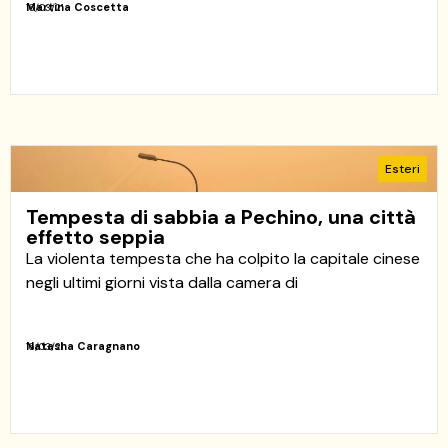
Martina Coscetta
16/03/21
Esteri
Tempesta di sabbia a Pechino, una città
effetto seppia
La violenta tempesta che ha colpito la capitale cinese
negli ultimi giorni vista dalla camera di
Natasha Caragnano
16/03/21