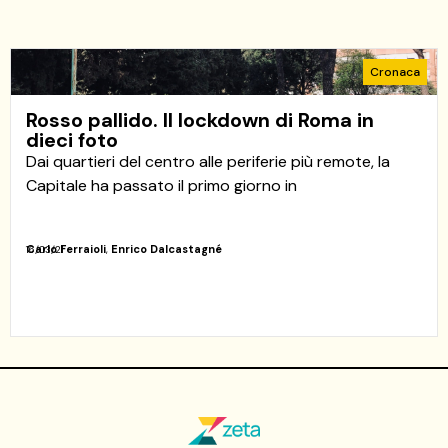
Cronaca
Rosso pallido. Il lockdown di Roma in
dieci foto
Dai quartieri del centro alle periferie più remote, la
Capitale ha passato il primo giorno in
Carlo Ferraioli
,
Enrico Dalcastagné
16/03/21