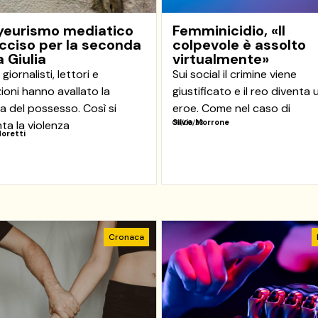
oyeurismo mediatico
Femminicidio, «Il
cciso per la seconda
colpevole è assolto
a Giulia
virtualmente»
iornalisti, lettori e
Sui social il crimine viene
zioni hanno avallato la
giustificato e il reo diventa 
a del possesso. Così si
eroe. Come nel caso di
Silvia Morrone
ta la violenza
06/06/23
Moretti
3
Cronaca