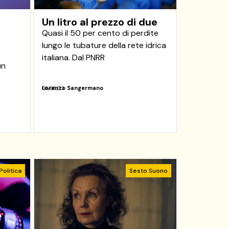
Un litro al prezzo di due
Quasi il 50 per cento di perdite
lungo le tubature della rete idrica
italiana. Dal PNRR
un
Lorenzo Sangermano
06/06/23
Politica
Sesto Suono