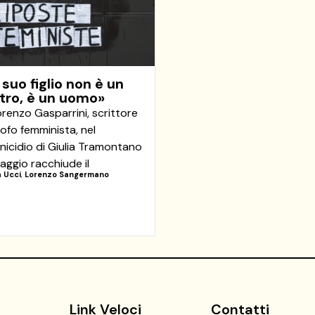
 suo figlio non è un
ro, è un uomo»
renzo Gasparrini, scrittore
sofo femminista, nel
nicidio di Giulia Tramontano
guaggio racchiude il
 Ucci
,
Lorenzo Sangermano
3
Link Veloci
Contatti