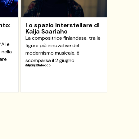
nto:
Lo spazio interstellare di
Kaija Saariaho
La compositrice finlandese, tra le
’AI e
figure più innovative del
 nella
modernismo musicale, è
are
scomparsa il 2 giugno
Alissa Balocco
06/06/23