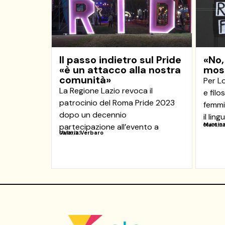
Il passo indietro sul Pride
«No,
«è un attacco alla nostra
most
comunità»
Per Lo
La Regione Lazio revoca il
e filo
patrocinio del Roma Pride 2023
femmi
dopo un decennio
il lin
Martina
partecipazione all’evento a
06/06/2
Valeria Verbaro
06/06/23