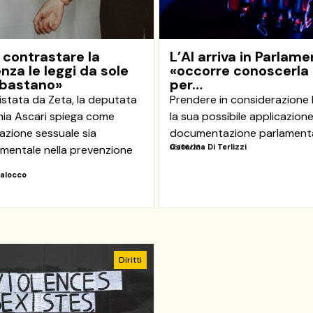
 contrastare la
L’AI arriva in Parlame
enza le leggi da sole
«occorre conoscerla
 bastano»
per…
istata da Zeta, la deputata
Prendere in considerazione l
nia Ascari spiega come
la sua possibile applicazione
azione sessuale sia
documentazione parlament
Caterina Di Terlizzi
mentale nella prevenzione
06/06/23
Balocco
3
Diritti