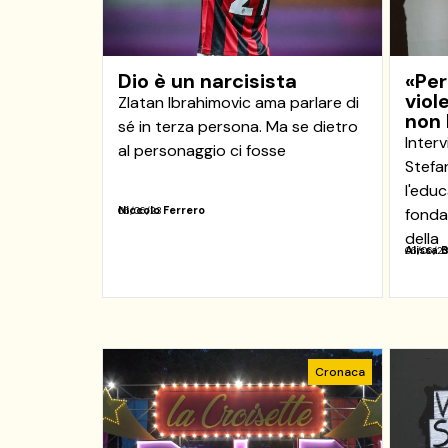
Dio è un narcisista
«Per
viol
Zlatan Ibrahimovic ama parlare di
non
sé in terza persona. Ma se dietro
Interv
al personaggio ci fosse
Stefa
l'educ
Niccolo Ferrero
06/06/23
fonda
della
Alissa 
06/06/2
Cronaca