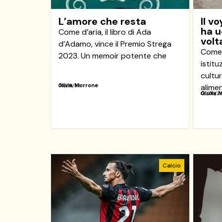
L’amore che resta
Il v
ha u
Come d’aria, il libro di Ada
volt
d’Adamo, vince il Premio Strega
Come g
2023. Un memoir potente che
istitu
cultur
Silvia Morrone
06/06/23
alimen
Giulia 
06/06/2
Calcio